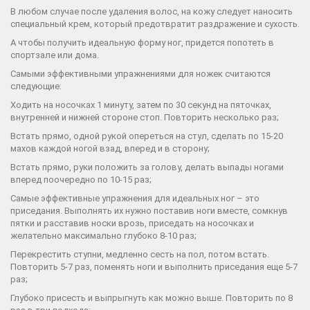
В любом случае после удаления волос, на кожу следует наносить
специальный крем, который предотвратит раздражение и сухость.
А чтобы получить идеальную форму ног, придется попотеть в
спортзале или дома.
Самыми эффективными упражнениями для ножек считаются
следующие:
Ходить на носочках 1 минуту, затем по 30 секунд на пяточках,
внутренней и нижней стороне стоп. Повторить несколько раз;
Встать прямо, одной рукой опереться на стул, сделать по 15-20
махов каждой ногой взад, вперед и в сторону;
Встать прямо, руки положить за голову, делать выпады ногами
вперед поочередно по 10-15 раз;
Самые эффективные упражнения для идеальных ног – это
приседания. Выполнять их нужно поставив ноги вместе, сомкнув
пятки и расставив носки врозь, приседать на носочках и
желательно максимально глубоко 8-10 раз;
Перекрестить ступни, медленно сесть на пол, потом встать.
Повторить 5-7 раз, поменять ноги и выполнить приседания еще 5-7
раз;
Глубоко присесть и выпрыгнуть как можно выше. Повторить по 8