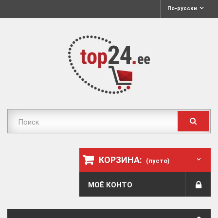
По-русски
КОРЗИНА:
(пусто)
МОЁ КОНТО