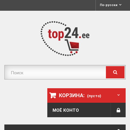
По-русски
КОРЗИНА:
(пусто)
МОЁ КОНТО