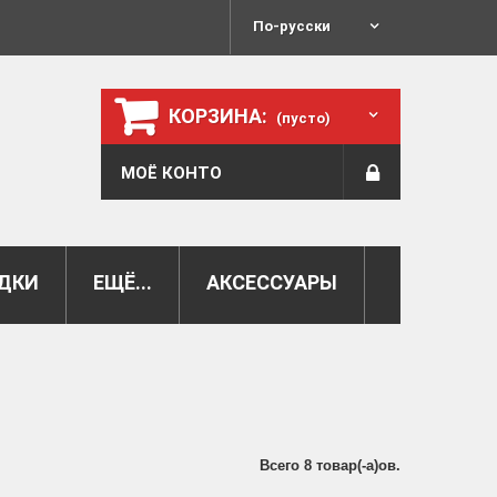
По-русски
КОРЗИНА:
(пусто)
МОЁ КОНТО
ДКИ
ЕЩЁ...
АКСЕССУАРЫ
Всего 8 товар(-a)ов.