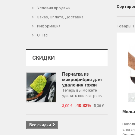
Сортиро
Условия продажи
Заказ, Оплата, Доставка
Информация
Товары 1 
О Нас
СКИДКИ
Перчатка из
микрофибры для
удаления грязи
Теперь вы можете
удалить пыль и грязь...
-40.82%
3,00 €
5,06 €
Мельн
Напол
Все скидки
элеган
Оригин