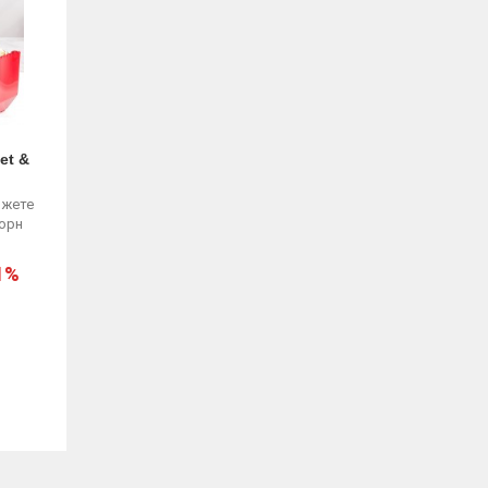
et &
ожете
орн
1%