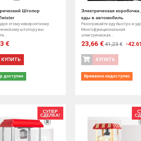
рический Штопор
Электрическая коробочка
Twister
еды в автомобиль
даря этому невероятному
Разогревайте еду быстро и уд
рическому штопору вы
Многофункциональная
е...
электрическая...
3 €
23,66 €
-42.6
41,23 €
КУПИТЬ
КУПИТЬ
р доступен
Временно недоступен
СУПЕР
С
СДЕЛКА!
СД