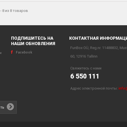
- 8 из 8 товаров
ПОДПИШИТЕСЬ НА
КОНТАКТНАЯ ИНФОРМАЦ
НАШИ ОБНОВЛЕНИЯ
FunBox OÜ, Reg.nr. 11488832, Mus
Facebook
и
60, 12916 Tallinn
Свяжитесь с нами
6 550 111
Адрес электронной почты:
info