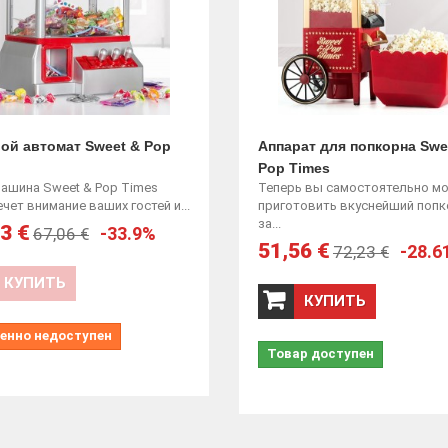
ой автомат Sweet & Pop
Аппарат для попкорна Swe
Pop Times
ашина Sweet & Pop Times
Теперь вы самостоятельно м
чет внимание ваших гостей и...
приготовить вкуснейший попк
за...
3 €
-33.9%
67,06 €
51,56 €
-28.6
72,23 €
КУПИТЬ
КУПИТЬ
енно недоступен
Товар доступен