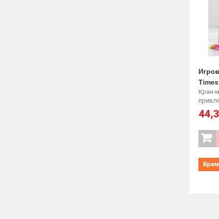
Игров
Times
Кран-м
привле
44,3
Врем