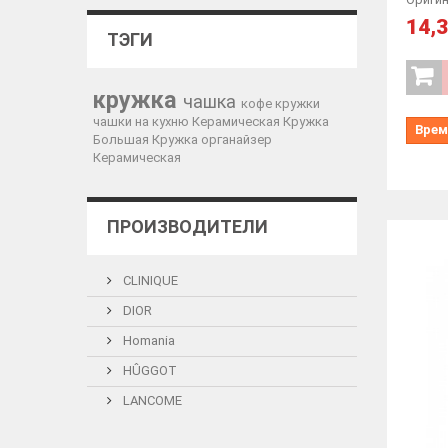
14,3
ТЭГИ
кружка
чашка
кофе
кружки
чашки
на кухню
Керамическая Кружка
Врем
Большая Кружка
органайзер
Керамическая
ПРОИЗВОДИТЕЛИ
CLINIQUE
DIOR
Homania
HÛGGOT
LANCOME