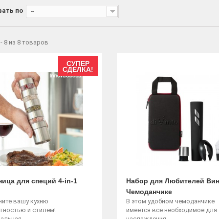
вать по
--
- 8 из 8 товаров
СУПЕР
СДЕЛКА!
ица для специй 4-in-1
Набор для Любителей Вин
Чемоданчике
ните вашу кухню
В этом удобном чемоданчике
тностью и стилем!
имеется всё необходимое для
альная...
наслаждения...