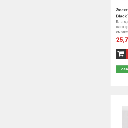
Элект
Black
Благо
элект
сможет
25,7
Това