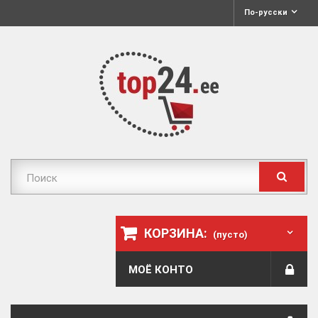
По-русски
КОРЗИНА:
(пусто)
МОЁ КОНТО