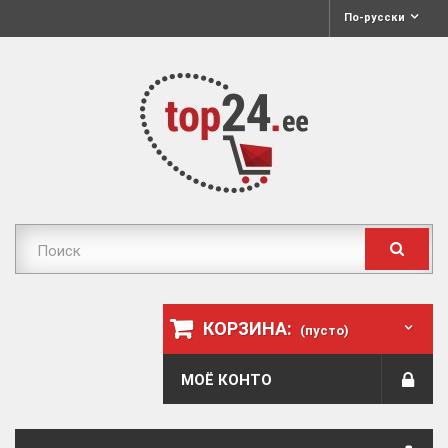
По-русски
КОРЗИНА:
(пусто)
МОЁ КОНТО