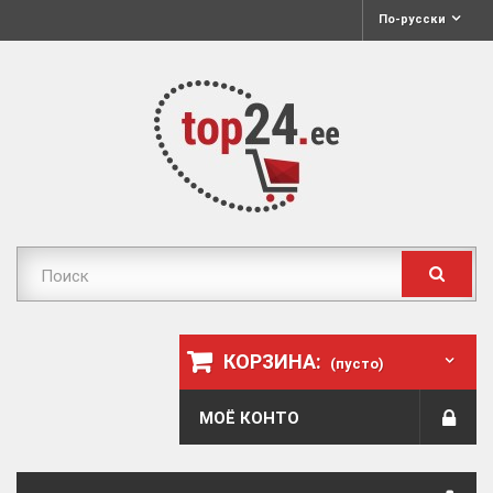
По-русски
КОРЗИНА:
(пусто)
МОЁ КОНТО