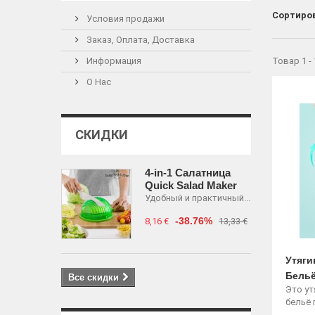
Сортиро
Условия продажи
Заказ, Оплата, Доставка
Информация
Товар 1 -
О Нас
СКИДКИ
4-in-1 Салатница
Quick Salad Maker
Удобный и практичный...
-38.76%
8,16 €
13,33 €
Утяг
Бельё
Все скидки
Это у
бельё 