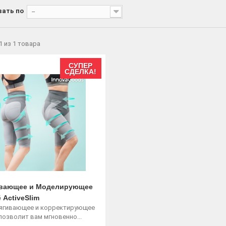
вать по
--
 1 из 1 товарa
СУПЕР
СДЕЛКА!
ивающее и Моделирующее
 ActiveSlim
тягивающее и корректирующее
позволит вам мгновенно...