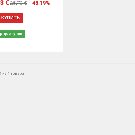
3 €
-48.19%
25,73 €
КУПИТЬ
р доступен
 1 из 1 товарa