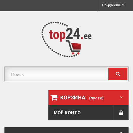
По-русски
КОРЗИНА:
(пусто)
МОЁ КОНТО