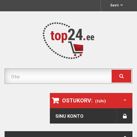
Eesti
OSTUKORV:
(tühi)
SINU KONTO