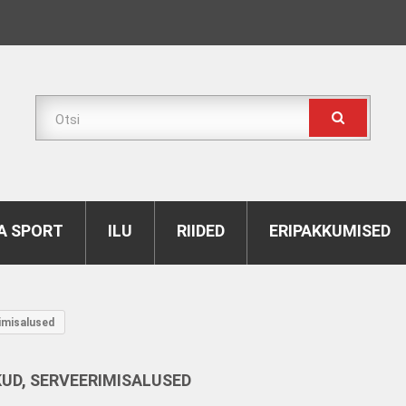
A SPORT
ILU
RIIDED
ERIPAKKUMISED
imisalused
KUD, SERVEERIMISALUSED