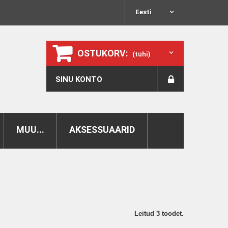
Eesti
OSTUKORV:
(tühi)
SINU KONTO
MUU...
AKSESSUAARID
Leitud 3 toodet.