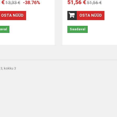
 €
51,56 €
-38.76%
13,33 €
51,56 €
OSTA NÜÜD
OSTA NÜÜD
aval
Saadaval
 3, kokku 3