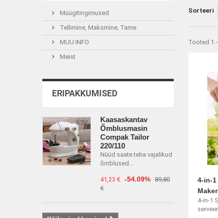
Sorteeri
Müügitingimused
Tellimine, Maksmine, Tarne
MUU INFO
Tooted 1 -
Meist
ERIPAKKUMISED
Kaasaskantav
Õmblusmasin
Compak Tailor
220/110
Nüüd saate teha vajalikud
õmblused...
-54.09%
41,23 €
89,80
4-in-1
€
Maker
4-in-1 
serveeri