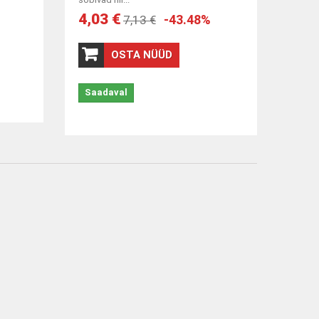
4,03 €
-43.48%
7,13 €
OSTA NÜÜD
Saadaval