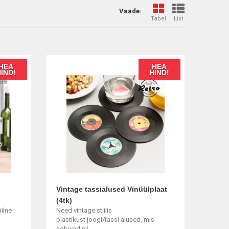
Vaade:
Tabel
List
HEA
HEA
HIND!
HIND!
Vintage tassialused Vinüülplaat
(4tk)
iilne
Need vintage stiilis
plastikust joogi/tassi alused, mis
sobivad nii...