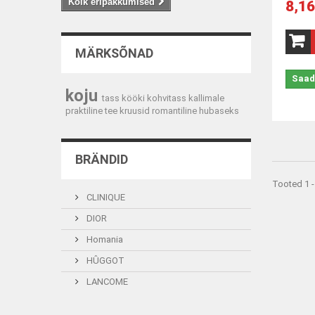
Kõik eripakkumised
8,16
MÄRKSÕNAD
Saad
koju
tass
kööki
kohvitass
kallimale
praktiline
tee
kruusid
romantiline
hubaseks
BRÄNDID
Tooted 1 -
CLINIQUE
DIOR
Homania
HÛGGOT
LANCOME