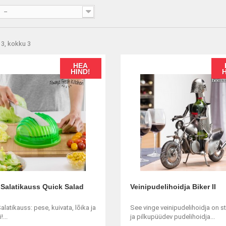
--
 3, kokku 3
HEA
HIND!
 Salatikauss Quick Salad
Veinipudelihoidja Biker II
Salatikauss: pese, kuivata, lõika ja
See vinge veinipudelihoidja on st
!...
ja pilkupüüdev pudelihoidja...