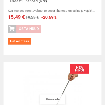
Terasest Lihanoad (6 tk)
Kvaliteetsed roostevabast terasest lihanoad on stiilne ja vajalik...
15,49 €
-20.69%
19,53 €
OSTA NÜÜD
Hetkel otsas
HEA
HIND!
Kiirvaade