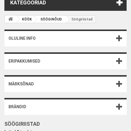
KATEGOORIAD
KÖÖK
SÖÖGINÕUD
Söögiriistad
OLULINE INFO
ERIPAKKUMISED
MÄRKSÕNAD
BRÄNDID
SÖÖGIRIISTAD