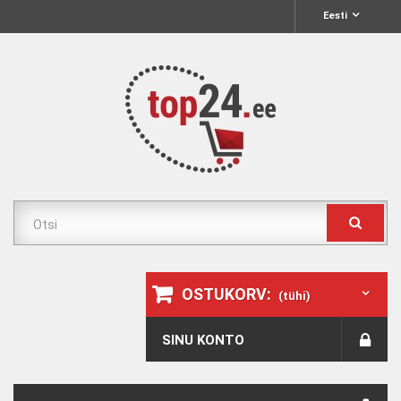
Eesti
OSTUKORV:
(tühi)
SINU KONTO