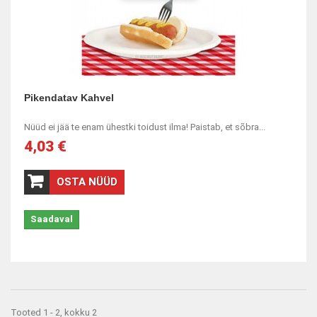
Pikendatav Kahvel
Nüüd ei jää te enam ühestki toidust ilma! Paistab, et sõbra...
4,03 €
OSTA NÜÜD
Saadaval
Tooted 1 - 2, kokku 2