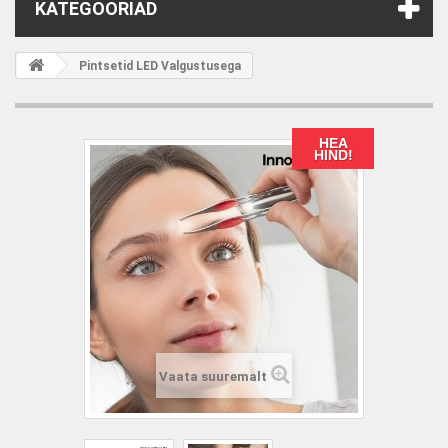
KATEGOORIAD
Pintsetid LED Valgustusega
HEA
HIND!
Vaata suuremalt