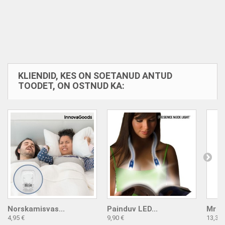
KLIENDID, KES ON SOETANUD ANTUD
TOODET, ON OSTNUD KA:
Norskamisvas...
Painduv LED...
Mr & 
4,95 €
9,90 €
13,33 