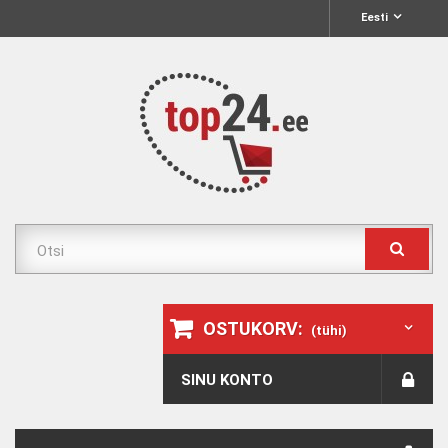
Eesti
OSTUKORV:
(tühi)
SINU KONTO