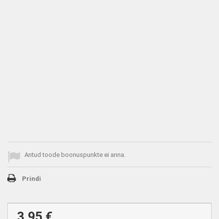
Antud toode boonuspunkte ei anna.
Prindi
3,95 €