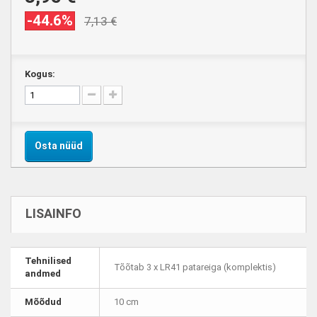
-44.6%
7,13 €
Kogus:
Osta nüüd
LISAINFO
Tehnilised
Tõõtab 3 x LR41 patareiga (komplektis)
andmed
Mõõdud
10 cm