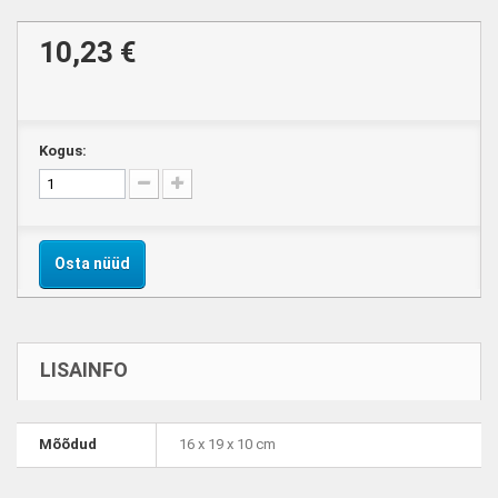
10,23 €
Kogus:
Osta nüüd
LISAINFO
Mõõdud
16 x 19 x 10 cm