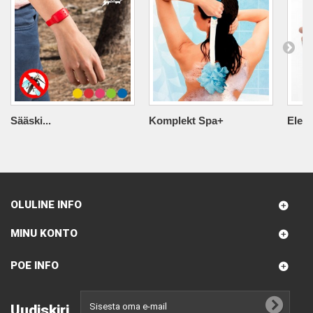
Sääski...
Komplekt Spa+
Elekt
OLULINE INFO
MINU KONTO
POE INFO
Uudiskiri