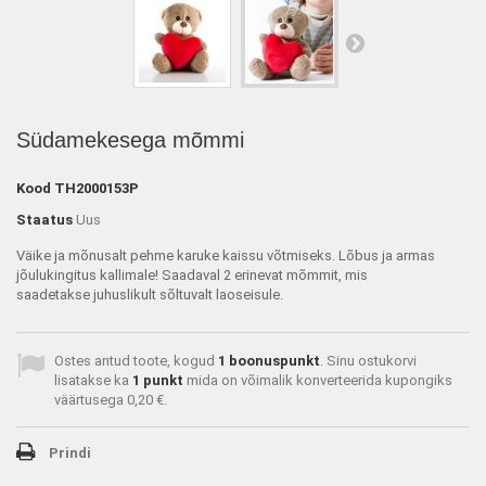
Südamekesega mõmmi
Kood
TH2000153P
Staatus
Uus
Väike ja mõnusalt pehme karuke kaissu võtmiseks. Lõbus ja armas
jõulukingitus kallimale! Saadaval 2 erinevat mõmmit, mis
saadetakse juhuslikult sõltuvalt laoseisule.
Ostes antud toote, kogud
1
boonuspunkt
. Sinu ostukorvi
lisatakse ka
1
punkt
mida on võimalik konverteerida kupongiks
väärtusega
0,20 €
.
Prindi