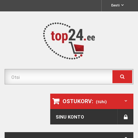
Eesti
OSTUKORV:
(tühi)
SINU KONTO