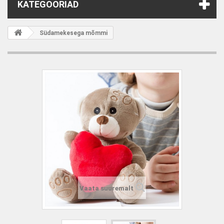
KATEGOORIAD
Südamekesega mõmmi
Vaata suuremalt