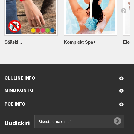
Sääski...
Komplekt Spa+
Elekt
OLULINE INFO
MINU KONTO
POE INFO
Uudiskiri