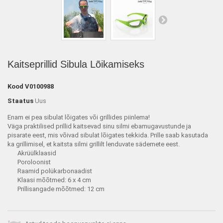
Kaitseprillid Sibula Lõikamiseks
Kood
V0100988
Staatus
Uus
Enam ei pea sibulat lõigates või grillides piinlema!
Väga praktilised prillid kaitsevad sinu silmi ebamugavustunde ja
pisarate eest, mis võivad sibulat lõigates tekkida. Prille saab kasutada
ka grillimisel, et kaitsta silmi grillilt lenduvate sädemete eest.
Akrüülklaasid
Poroloonist
Raamid polükarbonaadist
Klaasi mõõtmed: 6 x 4 cm
Prillisangade mõõtmed: 12 cm