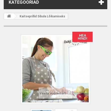
KATEGOORIAD
Kaitseprillid Sibula Lõikamiseks
HEA
HIND!
Vaata suuremalt