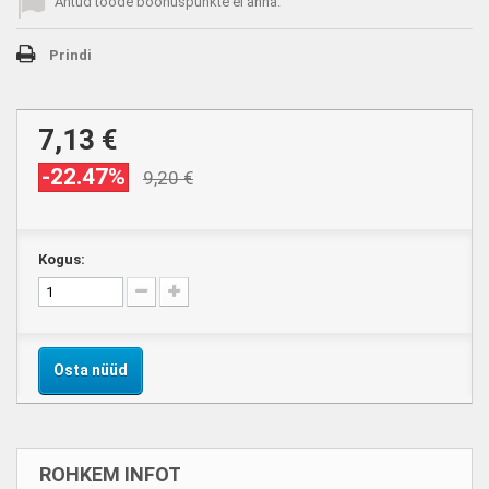
Antud toode boonuspunkte ei anna.
Prindi
7,13 €
-22.47%
9,20 €
Kogus:
Osta nüüd
ROHKEM INFOT