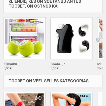
KLIENDID, KES ON SOETANUD ANTUD
TOODET, ON OSTNUD KA:
Külmiku...
Soola- ja...
Multi
5,06 €
5,06 €
16,43 
TOODET ON VEEL SELLES KATEGOORIAS