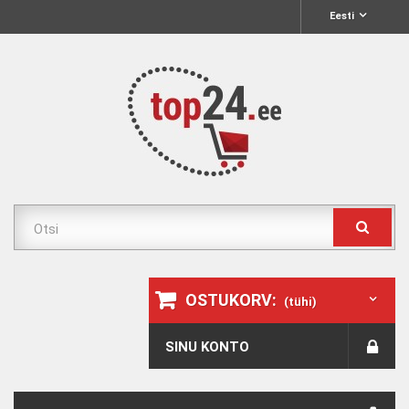
Eesti
OSTUKORV:
(tühi)
SINU KONTO