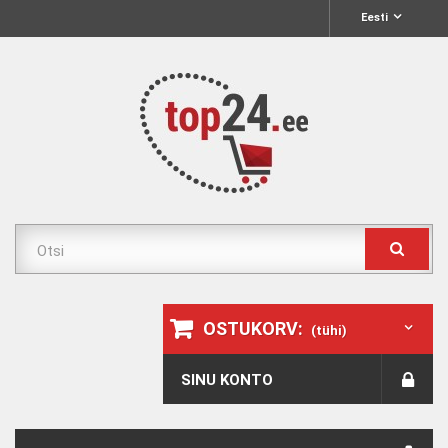
Eesti
OSTUKORV:
(tühi)
SINU KONTO