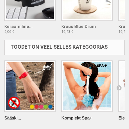
Keraamiline...
Kruus Blue Drum
Kruu
5,06 €
16,43 €
16,43 
TOODET ON VEEL SELLES KATEGOORIAS
Sääski...
Komplekt Spa+
Elekt