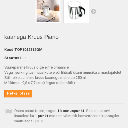
kaanega Kruus Piano
Kood
TOP1042812GM
Staatus
Uus
Suurepärane kruus õigele melomaanile!
Väga hea kingitus muusikutele või lihtsalt kitarri muusika armastajatele!
Stiilne keraamiline kruus kaanega mahutab 250ml.
Mõõtmed: 9,8 x 7,7 cm (kõrgus x läbimõõt)
Hetkel otsas
Ostes antud toote, kogud
1
boonuspunkt
. Sinu ostukorvi
lisatakse ka
1
punkt
mida on võimalik konverteerida kupongiks
väärtusega
0,20 €
.