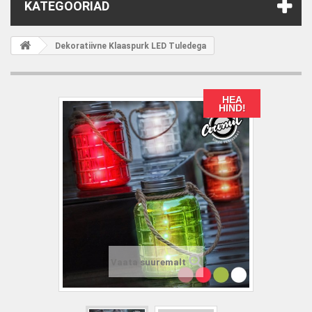
KATEGOORIAD
Dekoratiivne Klaaspurk LED Tuledega
HEA
HIND!
Vaata suuremalt