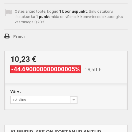
Ostes antud toote, kogud
1
boonuspunkt
. Sinu ostukorvi
lisatakse ka
1
punkt
mida on võimalik konverteerida kupongiks
väärtusega
0,20 €
.
Prindi
10,23 €
-44.690000000000005%
18,50 €
Värv :
roheline
KLIENDID, KES ON SOETANUD ANTUD