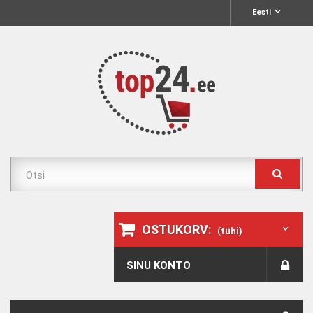
Eesti
OSTUKORV:
(tühi)
SINU KONTO