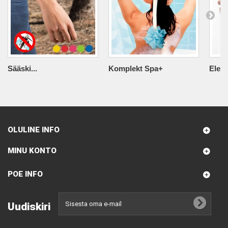
Sääski...
Komplekt Spa+
Elekt
OLULINE INFO
MINU KONTO
POE INFO
Uudiskiri