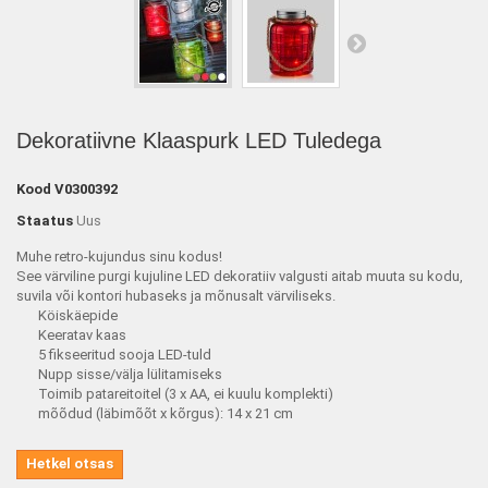
Dekoratiivne Klaaspurk LED Tuledega
Kood
V0300392
Staatus
Uus
Muhe retro-kujundus sinu kodus!
See värviline purgi kujuline LED dekoratiiv valgusti aitab muuta su kodu,
suvila või kontori hubaseks ja mõnusalt värviliseks.
Köiskäepide
Keeratav kaas
5 fikseeritud sooja LED-tuld
Nupp sisse/välja lülitamiseks
Toimib patareitoitel (3 x AA, ei kuulu komplekti)
mõõdud (läbimõõt x kõrgus): 14 x 21 cm
Hetkel otsas