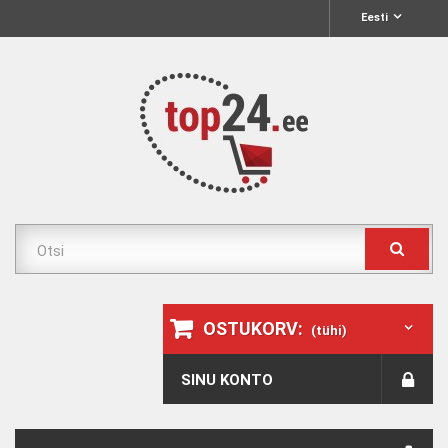
Eesti
OSTUKORV:
(tühi)
SINU KONTO