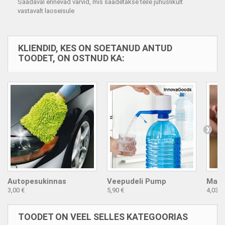
Saadaval erinevad värvid, mis saadetakse teile juhuslikult
vastavalt laoseisule
KLIENDID, KES ON SOETANUD ANTUD
TOODET, ON OSTNUD KA:
Autopesukinnas
Veepudeli Pump
Magn
3,00 €
5,90 €
4,03 €
TOODET ON VEEL SELLES KATEGOORIAS