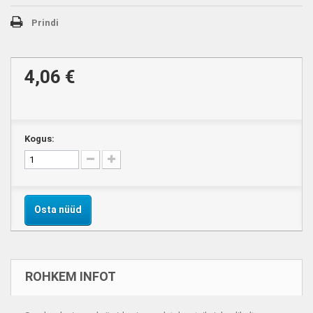
Prindi
4,06 €
Kogus:
Osta nüüd
ROHKEM INFOT