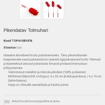
Pikendatav Tolmuhari
Kood
TOP61OB1876
Staatus
Uus
Ideaalne abivahend kodu puhastamiseks. Tänu pikendatavale
käepidemele saad puhastada ka raskesti ligipääsetavaid kohti. Pehmed
polüesterkiud aitavad puhastada õrnasid pindasid kriimustusi
põhjustamata.
Valmistatud metallist ja mikrokiudriidest (100% polüester)
Mõõtmed (läbimõõt x kõrgus): 6 x 26 cm (kokkupanduna) / 6 x 74 cm
(lahtivõetuna)
Harja on võimalik eemaldada ja käsitsi pesta
Antud toode boonuspunkte ei anna.