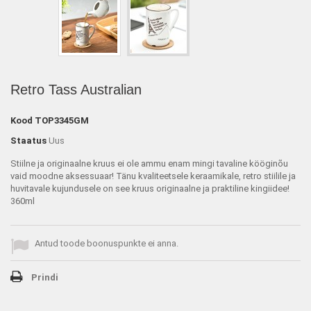
Retro Tass Australian
Kood
TOP3345GM
Staatus
Uus
Stiilne ja originaalne kruus ei ole ammu enam mingi tavaline kööginõu
vaid moodne aksessuaar! Tänu kvaliteetsele keraamikale, retro stiilile ja
huvitavale kujundusele on see kruus originaalne ja praktiline kingiidee!
360ml
Antud toode boonuspunkte ei anna.
Prindi