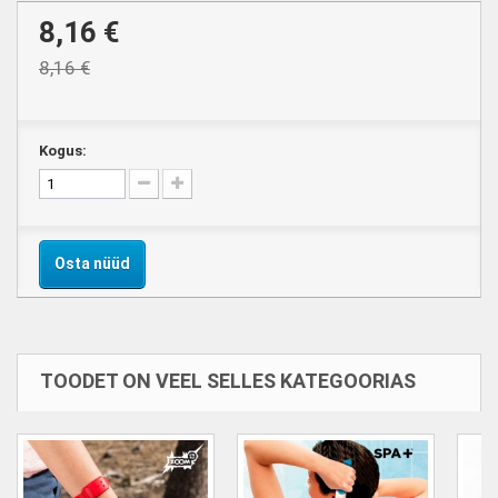
8,16 €
8,16 €
Kogus:
Osta nüüd
TOODET ON VEEL SELLES KATEGOORIAS