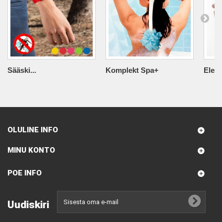
Sääski...
Komplekt Spa+
Elekt
OLULINE INFO
MINU KONTO
POE INFO
Uudiskiri