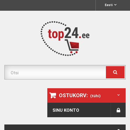
Eesti
OSTUKORV:
(tühi)
SINU KONTO