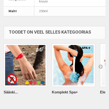
kruusi.
Maht
250ml.
TOODET ON VEEL SELLES KATEGOORIAS
Sääski...
Komplekt Spa+
Elekt