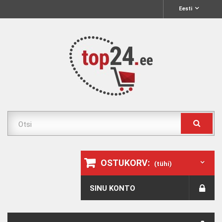
Eesti
OSTUKORV:
(tühi)
SINU KONTO