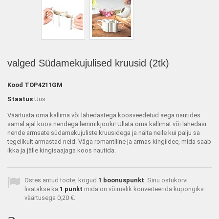
valged Südamekujulised kruusid (2tk)
Kood
TOP4211GM
Staatus
Uus
Väärtusta oma kallima või lähedastega koosveedetud aega nautides
samal ajal koos nendega lemmikjooki! Üllata oma kallimat või lähedasi
nende armsate südamekujuliste kruusidega ja näita neile kui palju sa
tegelikult armastad neid. Väga romantiline ja armas kingiidee, mida saab
ikka ja jälle kingisaajaga koos nautida.
Ostes antud toote, kogud
1
boonuspunkt
. Sinu ostukorvi
lisatakse ka
1
punkt
mida on võimalik konverteerida kupongiks
väärtusega
0,20 €
.