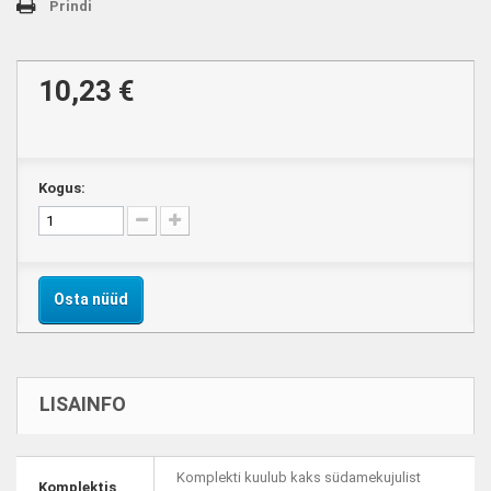
Prindi
10,23 €
Kogus:
Osta nüüd
LISAINFO
Komplekti kuulub kaks südamekujulist
Komplektis