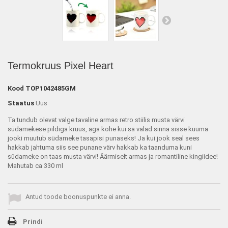
Termokruus Pixel Heart
Kood
TOP1042485GM
Staatus
Uus
Ta tundub olevat valge tavaline armas retro stiilis musta värvi
südamekese pildiga kruus, aga kohe kui sa valad sinna sisse kuuma
jooki muutub südameke tasapisi punaseks! Ja kui jook seal sees
hakkab jahtuma siis see punane värv hakkab ka taanduma kuni
südameke on taas musta värvi! Äärmiselt armas ja romantiline kingiidee!
Mahutab ca 330 ml
Antud toode boonuspunkte ei anna.
Prindi