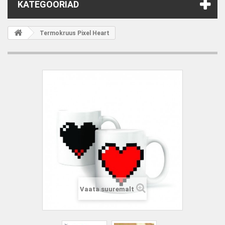
KATEGOORIAD
Termokruus Pixel Heart
Vaata suuremalt