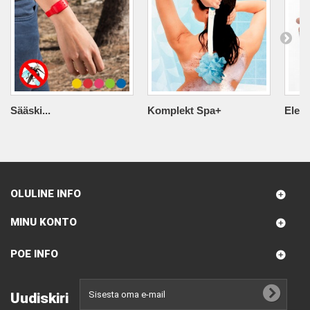
Sääski...
Komplekt Spa+
Elekt
OLULINE INFO
MINU KONTO
POE INFO
Uudiskiri