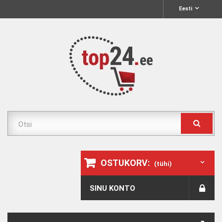
Eesti
OSTUKORV:
(tühi)
SINU KONTO