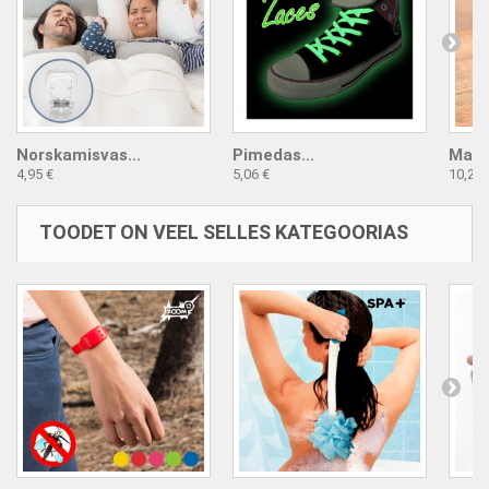
Norskamisvas...
Pimedas...
Maagi
4,95 €
5,06 €
10,23 
TOODET ON VEEL SELLES KATEGOORIAS