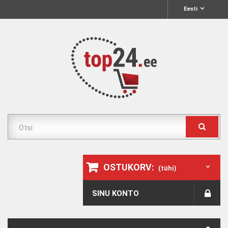
Eesti
OSTUKORV:
(tühi)
SINU KONTO