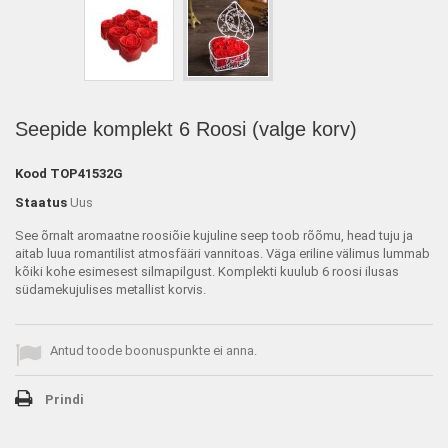
Seepide komplekt 6 Roosi (valge korv)
Kood
TOP41532G
Staatus
Uus
See õrnalt aromaatne roosiõie kujuline seep toob rõõmu, head tuju ja
aitab luua romantilist atmosfääri vannitoas. Väga eriline välimus lummab
kõiki kohe esimesest silmapilgust. Komplekti kuulub 6 roosi ilusas
südamekujulises metallist korvis.
Antud toode boonuspunkte ei anna.
Prindi