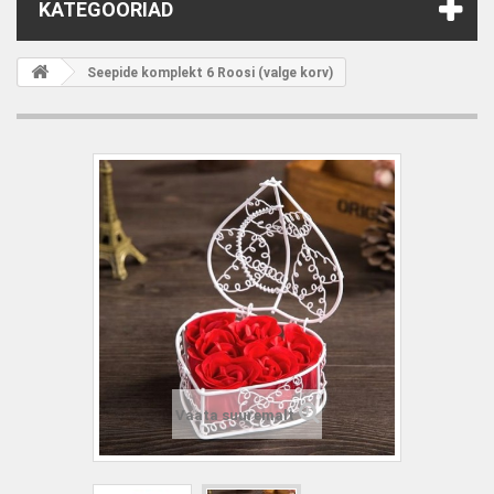
KATEGOORIAD
Seepide komplekt 6 Roosi (valge korv)
Vaata suuremalt