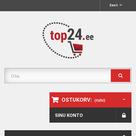
Eesti
OSTUKORV:
(tühi)
SINU KONTO