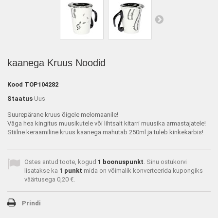
kaanega Kruus Noodid
Kood
TOP104282
Staatus
Uus
Suurepärane kruus õigele melomaanile!
Väga hea kingitus muusikutele või lihtsalt kitarri muusika armastajatele!
Stiilne keraamiline kruus kaanega mahutab 250ml ja tuleb kinkekarbis!
Ostes antud toote, kogud
1
boonuspunkt
. Sinu ostukorvi
lisatakse ka
1
punkt
mida on võimalik konverteerida kupongiks
väärtusega
0,20 €
.
Prindi