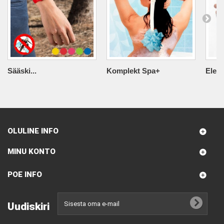
Sääski...
Komplekt Spa+
Elekt
OLULINE INFO
MINU KONTO
POE INFO
Uudiskiri