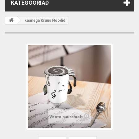
KATEGOORIAD
kaanega Kruus Noodid
Vaata suuremalt