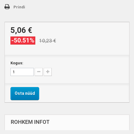
Prindi
5,06 €
-50.51%
10,23 €
Kogus:
Osta nüüd
ROHKEM INFOT