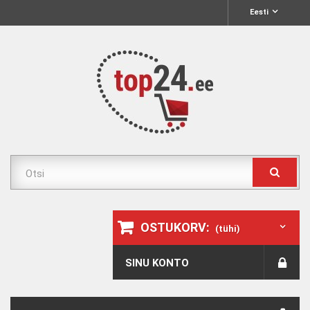
Eesti
OSTUKORV:
(tühi)
SINU KONTO