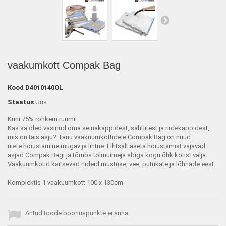
vaakumkott Compak Bag
Kood
D4010140OL
Staatus
Uus
Kuni 75% rohkem ruumi!
Kas sa oled väsinud oma seinakappidest, sahtlitest ja riidekappidest,
mis on täis asju? Tänu vaakuumkottidele Compak Bag on nüüd
riiete hoiustamine mugav ja lihtne. Lihtsalt aseta hoiustamist vajavad
asjad Compak Bagi ja tõmba tolmuimeja abiga kogu õhk kotist välja.
Vaakuumkotid kaitsevad riideid mustuse, vee, putukate ja lõhnade eest.
Komplektis 1 vaakuumkott 100 x 130cm
Antud toode boonuspunkte ei anna.