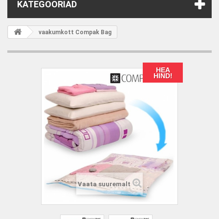
KATEGOORIAD
vaakumkott Compak Bag
HEA
HIND!
Vaata suuremalt